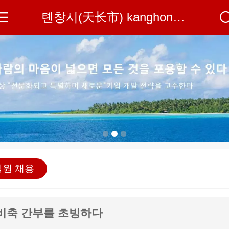
톈창시(天长市) kanghong석유관재유한공사는
직원 채용
비축 간부를 초빙하다