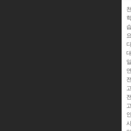
학
습
요
다
대
일
연
전
고
전
고
인
사